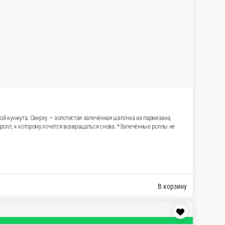
ки лосося, бережно обёрнутые в рис с лёгкой
 и украшенная яркими бусинами красной тобико и
ащаться снова. *Запечённые роллы не являются
В корзину