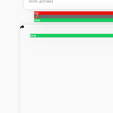
беспл. доставка
top
🌶️
new
new