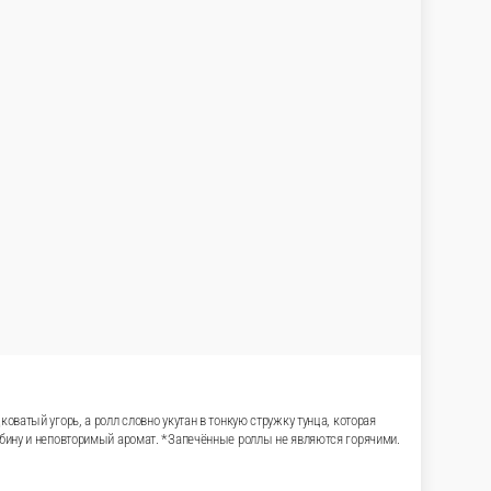
утри — нежный сливочный сыр, свежий огурец и
асплавленная шапочка из пармезана, политая
т. *Запечённые роллы не являются горячими.