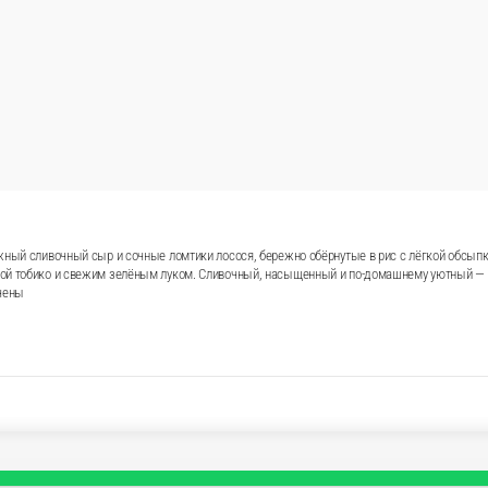
о устоять. Внутри — нежный сливочный сыр и сочные ломти
нная шапочка из пармезана, политая ароматным соусом унаги
 и по-домашнему уютный — ролл, к которому хочется возвр
плект не включены