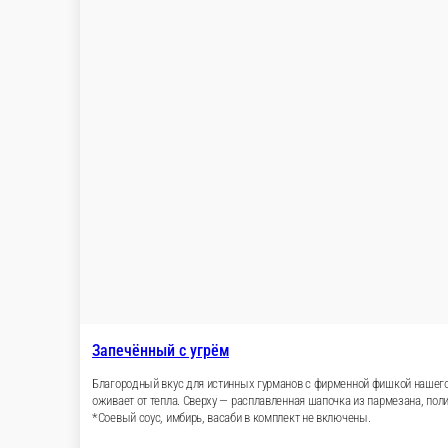
Запечённый с угрём
Благородный вкус для истинных гурманов с ф
сладковатый угорь, а ролл словно укутан в то
нашим фирменным трюфельным терияки соусом, 