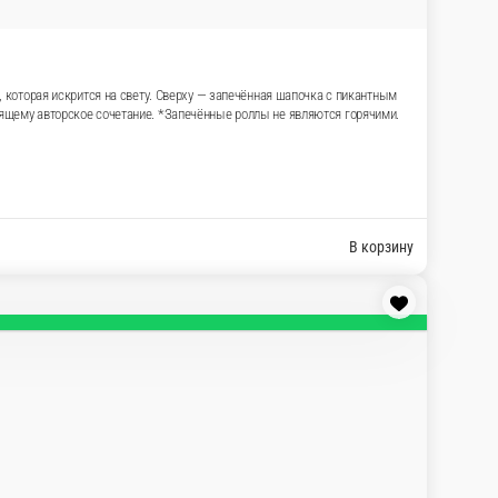
 лук укрыты в рисе, обвалянном в ярко-алой
сыщенным, чуть пряным послевкусием, а сладкий
*Запечённые роллы не являются горячими.
В корзину