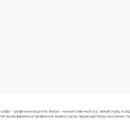
ирменной фишкой нашего шефа — трюфельным акцентом. Вн
нкую стружку тунца, которая оживает от тепла. Сверху — р
придающим блюду изысканную глубину и неповторимый арома