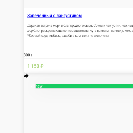
Запечённый с лангустином
Дерзкая встреча моря и благородного сыра. Со
тобико, которая искрится на свету. Сверху — з
чили соус добавляет финальный игривый акцент.
*Соевый соус, имбирь, васаби в комплект не 
300 г.
1 150 ₽
new