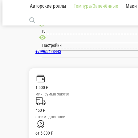
Авторские роллы
Темпура/Запечённые
Новосибирск
ru
Настройки
+79965438443
1 500 ₽
мин. сумма заказа
450 ₽
стоим. доставки
от
5 000 ₽