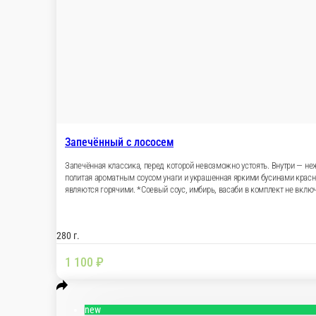
Запечённый с лососем
Запечённая классика, перед которой невозможн
обсыпкой кунжута. Сверху — золотистая запечё
свежим зелёным луком. Сливочный, насыщенный
горячими. *Соевый соус, имбирь, васаби в ком
280 г.
1 100 ₽