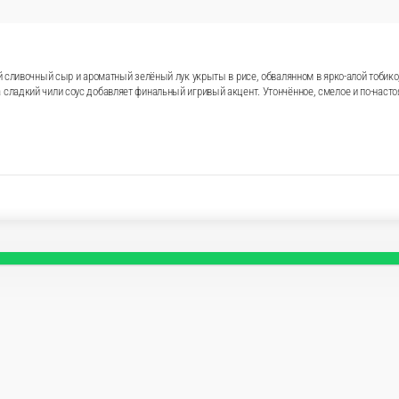
чный лангустин, нежный сливочный сыр и ароматный зелёный
апечённая шапочка с пикантным дор-блю, раскрывающаяся на
 Утончённое, смелое и по-настоящему авторское сочетание. 
включены